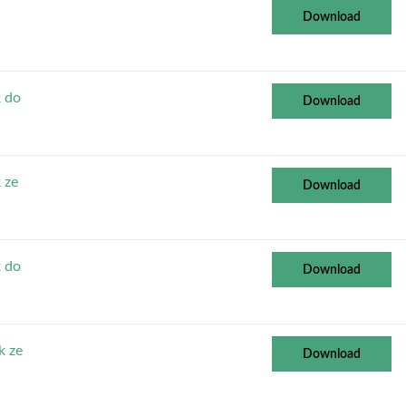
d
Download
k do
Download
 ze
Download
k do
Download
k ze
Download