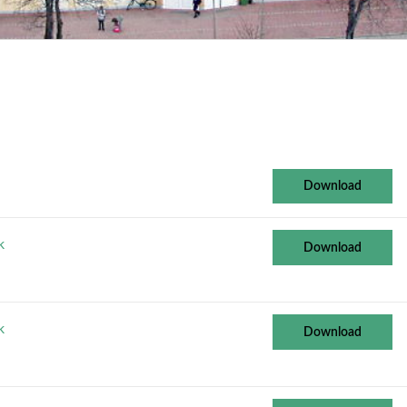
Download
k
Download
k
Download