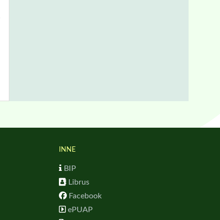
INNE
BIP
Librus
Facebook
ePUAP