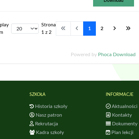
Download
play
Strona
1
2
um
1 z 2
Powered by
Phoca Download
SZKOŁA
INFORMACJE
Historia szkoły
Aktualności
Nasz patron
Kontakty
Rekrutacja
Dokumenty
Kadra szkoły
Plan lekcji